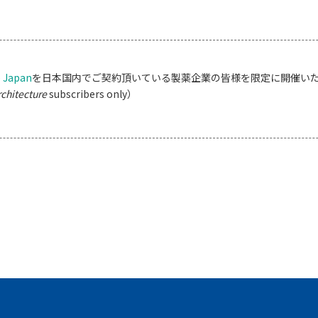
e Japan
を日本国内でご契約頂いている製薬企業の皆様を限定に開催い
chitecture
subscribers only）