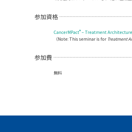
参加資格
®
CancerMPact
– Treatment Architectur
（Note: This seminar is for
Treatment Ar
参加費
無料