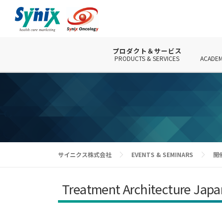
コ
ン
テ
ン
ツ
プロダクト＆サービス
PRODUCTS & SERVICES
ACADEM
へ
ス
キ
ッ
プ
サイニクス株式会社
EVENTS & SEMINARS
開
Treatment Architectu