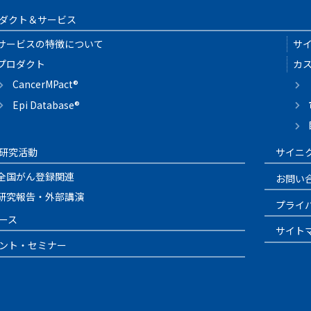
ダクト＆サービス
サービスの特徴について
サ
プロダクト
カ
CancerMPact®
Epi Database®
研究活動
サイニ
全国がん登録関連
お問い
研究報告・外部講演
プライ
ース
サイト
ント・セミナー