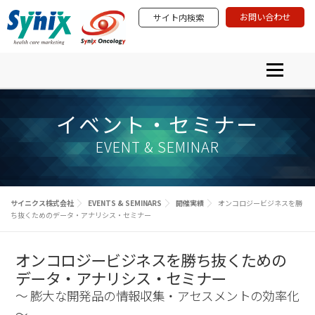
コ
お問い合わせ
サイト内検索
ン
テ
ン
ツ
メニュー
へ
ス
プロダクト＆サービス
学術研究活動
PRODUCTS & SERVICES
ACADEMIA & SCIENTIFIC INVOLVEMENT
キ
イベント・セミナー
ニュース
イベント・セミナー
ッ
EVENTS & SEMINARS
NEWS ＆ INFORMATION
プ
サイニクスについて
EVENT & SEMINAR
ABOUT SYNIX
サイニクス株式会社
EVENTS & SEMINARS
開催実績
オンコロジービジネスを勝
ち抜くためのデータ・アナリシス・セミナー
オンコロジービジネスを勝ち抜くための
データ・アナリシス・セミナー
～ 膨大な開発品の情報収集・アセスメントの効率化
～