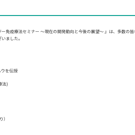
ロジー免疫療法セミナー ～現在の開発動向と今後の展望～ 』は、多数
ざいました。
ハウを伝授
療法)
り）