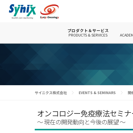
コ
ン
テ
ン
ツ
プロダクト＆サービス
PRODUCTS & SERVICES
ACADEM
へ
ス
キ
ッ
プ
サイニクス株式会社
EVENTS & SEMINARS
開
オンコロジー免疫療法セミナ
～ 現在の開発動向と今後の展望 ～