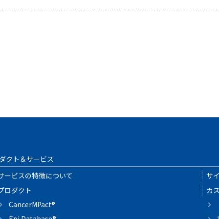
ダクト＆サービス
サービスの特徴について
サ
プロダクト
カ
CancerMPact®
Epi Database®