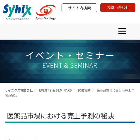
コ
お問い合わせ
サイト内検索
ン
テ
ン
ツ
メニュー
へ
ス
プロダクト＆サービス
学術研究活動
PRODUCTS & SERVICES
ACADEMIA & SCIENTIFIC INVOLVEMENT
キ
イベント・セミナー
ニュース
イベント・セミナー
ッ
EVENTS & SEMINARS
NEWS ＆ INFORMATION
プ
サイニクスについて
EVENT & SEMINAR
ABOUT SYNIX
サイニクス株式会社
EVENTS & SEMINARS
開催実績
医薬品市場における売上予
測の秘訣
医薬品市場における売上予測の秘訣