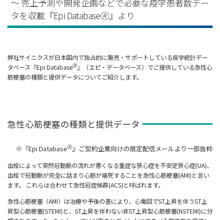
～ 売上予測や開発企画などで必要な疫学患者数デー
タを収載『Epi Database🄬』より
弊社サイニクスが日本国内で独占的に販売・サポートしている疫学統計デー
🄬
タベース『Epi Database
』（エピ・データベース）でご提供している急性心
筋梗塞の種類と提供データについてご紹介します。
急性心筋梗塞の種類と提供データ
🄬
※『Epi Database
』ご契約企業向けの限定配信メールより一部抜粋
血栓によって突然冠動脈の流れが悪くなる重症な狭心症を不安定狭心症(UA)、
血栓で冠動脈が完全に詰まり心筋が壊死することを急性心筋梗塞(AMI)と言い
ます。 これらは合わせて急性冠症候群(ACS)と呼ばれます。
急性心筋梗塞（AMI）は治療や予後の差により、心電図でST上昇を伴うST上
昇型心筋梗塞(STEMI)と、ST上昇を伴わない非ST上昇型心筋梗塞(NSTEMI)に分