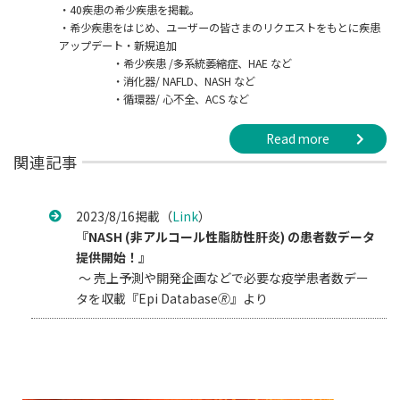
・40疾患の希少疾患を掲載。
・希少疾患をはじめ、ユーザーの皆さまのリクエストをもとに疾患
アップデート・新規追加
・希少疾患 /多系統萎縮症、HAE など
・消化器/ NAFLD、NASH など
・循環器/ 心不全、ACS など
Read more
関連記事
2023/8/16掲載（
Link
）
『NASH (非アルコール性脂肪性肝炎) の患者数データ
提供開始！』
～ 売上予測や開発企画などで必要な疫学患者数デー
タを収載『Epi Database🄬』より