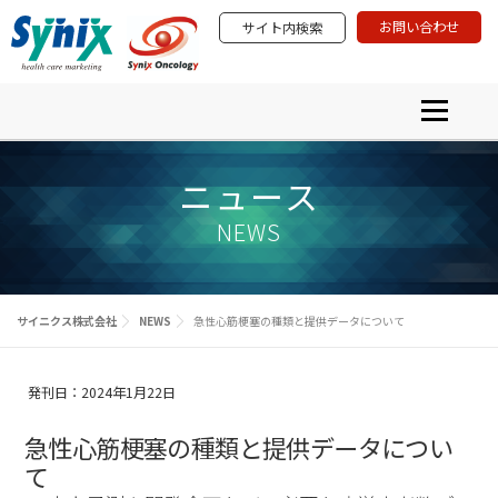
コ
お問い合わせ
サイト内検索
ン
テ
ン
ツ
メニュー
へ
ス
プロダクト＆サービス
学術研究活動
PRODUCTS & SERVICES
ACADEMIA & SCIENTIFIC INVOLVEMENT
キ
イベント・セミナー
ニュース
ニュース
ッ
EVENTS & SEMINARS
NEWS ＆ INFORMATION
プ
サイニクスについて
NEWS
ABOUT SYNIX
サイニクス株式会社
NEWS
急性心筋梗塞の種類と提供データについて
発刊日：2024年1月22日
急性心筋梗塞の種類と提供データについ
て