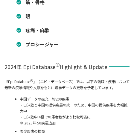
筋・骨格
眼
疼痛・麻酔
プロシージャー
🄬
2024年 Epi Database
Highlight & Update
🄬
『Epi Database
』（エピ・データベース）では、以下の領域・疾患において
最新の疫学情報や文献をもとに疫学データの更新を予定しています。
中国データの拡充 約200疾患
・日米欧と中国の提供疾患の統一のため、中国の提供疾患を大幅拡
大中
・日米欧中 4極での患者数がより比較可能に
＊ 2023年 50疾患追加
希少疾患の拡充