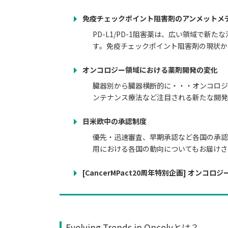
免疫チェックポイント阻害剤のアンメットメ
PD-L1/PD-1阻害薬は、広い領域で
す。免疫チェックポイント阻害剤の現状から開
オンコロジー領域における薬剤開発の変化 
臓器別から臓器横断的に・・・オンコロジ
ンテナンス療法など注目される新たな開発
日米欧中の承認制度
優先・迅速審査、早期承認など各国の承認
用における各国の動向についてもお届けさ
[CancerMPact20周年特別企画] オンコ
Evolving Trends in Oncolyとは？