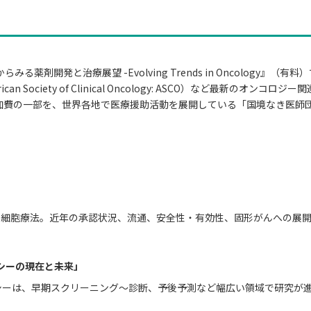
と治療展望 -Evolving Trends in Oncology』（有料）では、米
erican Society of Clinical Oncology: ASCO）など
加費の一部を、世界各地で医療援助活動を展開している「国境なき医師
どの細胞療法。近年の承認状況、流通、安全性・有効性、固形がんへの展
シーの現在と未来」
オプシーは、早期スクリーニング～診断、予後予測など幅広い領域で研究