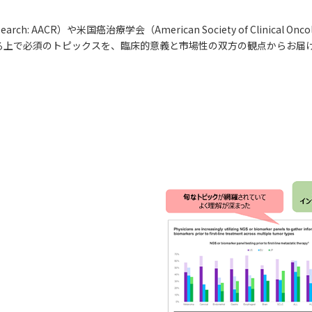
 Research: AACR）や米国癌治療学会（American Society of Clini
る上で必須のトピックスを、臨床的意義と市場性の双方の観点からお届け