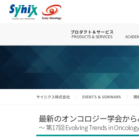
コ
ン
テ
ン
ツ
プロダクト＆サービス
PRODUCTS & SERVICES
ACADEM
へ
ス
キ
ッ
プ
サイニクス株式会社
EVENTS & SEMINARS
開
最新のオンコロジー学会から
～ 第17回 Evolving Trends in On