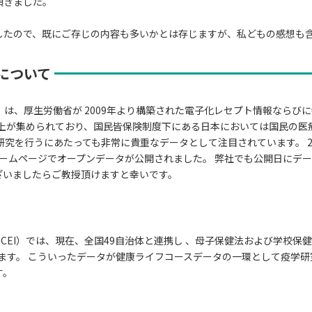
頂きました。
したので、既にご存じの内容も多いかとは存じますが、私どもの感想も
）について
）は、厚生労働省が 2009年より構築された電子化レセプト情報ならび
以上が集められており、国民皆保険制度下にある日本においては国民の
究を行うにあたっても非常に貴重なデータとして注目されています。 20
省のホームページでオープンデータが公開されました。 弊社でも公開日に
ざいましたらご教授頂けますと幸いです。
CEI）では、現在、全国49自治体と連携し 、母子保健法および学校保
ています。 こういったデータが健康ライフコースデータの一環として疫学
す。