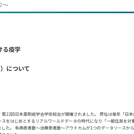
り～
ける疫学
B）について
て 第22回日本薬剤疫学会学術総会が開催されました。 弊社は毎年「
ベースをはじめとするリアルワールドデータの時代になり「一般住民を対
ました。 有病患者数～治療患者数～アウトカムが1つのデータソースか