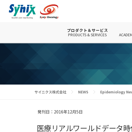
コ
ン
テ
ン
ツ
プロダクト＆サービス
PRODUCTS & SERVICES
ACADEM
へ
ス
キ
ッ
プ
サイニクス株式会社
NEWS
Epidemiology Ne
発刊日：2016年12月5日
医療リアルワールドデータ時