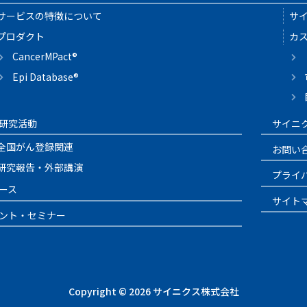
サービスの特徴について
サ
プロダクト
カ
CancerMPact®
Epi Database®
研究活動
サイニ
全国がん登録関連
お問い
研究報告・外部講演
プライ
ース
サイト
ント・セミナー
Copyright © 2026 サイニクス株式会社