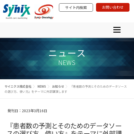
コ
お問い合わせ
サイト内検索
ン
テ
ン
ツ
メニュー
へ
ス
プロダクト＆サービス
学術研究活動
PRODUCTS & SERVICES
ACADEMIA & SCIENTIFIC INVOLVEMENT
キ
イベント・セミナー
ニュース
ニュース
ッ
EVENTS & SEMINARS
NEWS ＆ INFORMATION
プ
サイニクスについて
NEWS
ABOUT SYNIX
サイニクス株式会社
NEWS
お知らせ
『患者数の予測とそのためのデータソース
の選び方、使い方』をテーマに外部講演します
発刊日：2023年3月16日
『患者数の予測とそのためのデータソー
スの選び方、使い方』をテーマに外部講