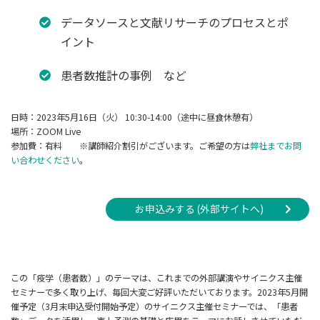
データソースと文献リサーチのプロセスとポ
イント
患者数推計の事例 など
日時：2023年5月16日（火） 10:30-14:00（途中に昼食休憩有）
場所：ZOOM Live
参加費：有料 ※講師紹介割引がございます。ご希望の方は
弊社までお問
い合わせください
。
お申込みする (外部サイトへ)
この「疫学（患者数）」のテーマは、これまでの外部講演やサイニクス主催
セミナーで多く取り上げ、毎回大変ご好評いただいております。2023年5月開
催予定（3月末申込受付開始予定）のサイニクス主催セミナーでは、「患者