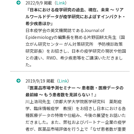
2022/9/9 掲載（
Link
）
『日本における疫学研究の過去、現在、未来 ～ リア
ルワールドデータが疫学研究におよぼすインパクト・
希少疾患ほか』
日本疫学会の英文機関誌であるJournal of
Epidemiologyの編集長を務める片野田耕太先生（国
立がん研究センター がん対策研究所 予防検診政策
研究部長）をお招きし、日本の疫学研究の現状や他国
との違い、RWD、希少疾患等をご講演いただきまし
た。
2019/9/19 掲載（
Link
）
『
医薬品市場予測セミナー ～ 患者数・医療データの
最前線 ～ もう患者数を見誤らない！
』
川上浩司先生（京都大学大学院医学研究科 薬剤疫
学、臨床情報疫学 教授）をお招きし日本における各
種医療データの特徴や仕組み、今後の展望をお話いた
だきました。また、弊社およびパートナー企業の疫学
者が、医薬品市場評価を行う上で「なぜ患者数が重要