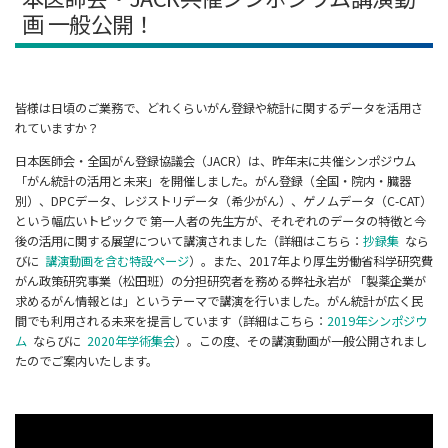
画 ⼀般公開！
皆様は日頃のご業務で、どれくらいがん登録や統計に関するデータを活用さ
れていますか？
日本医師会・全国がん登録協議会（JACR）は、昨年末に共催シンポジウム
「がん統計の活用と未来」を開催しました。がん登録（全国・院内・臓器
別）、DPCデータ、レジストリデータ（希少がん）、ゲノムデータ（C-CAT）
という幅広いトピックで 第一人者の先生方が、それぞれのデータの特徴と今
後の活用に関する展望について講演されました（詳細はこちら：
抄録集
なら
びに
講演動画を含む特設ページ
）。また、2017年より厚生労働省科学研究費
がん政策研究事業（松田班）の分担研究者を務める弊社永岩が 「製薬企業が
求めるがん情報とは」というテーマで講演を行いました。がん統計が広く民
間でも利用される未来を提言しています（詳細はこちら：
2019年シンポジウ
ム
ならびに
2020年学術集会
）。この度、その講演動画が一般公開されまし
たのでご案内いたします。