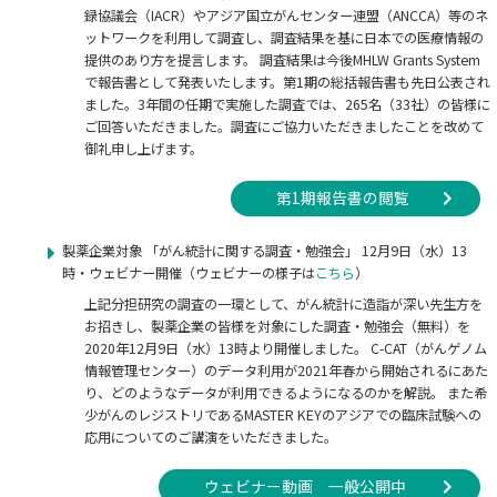
録協議会（IACR）やアジア国立がんセンター連盟（ANCCA）等のネ
ットワークを利用して調査し、調査結果を基に日本での医療情報の
提供のあり方を提言します。 調査結果は今後MHLW Grants System
で報告書として発表いたします。第1期の総括報告書も先日公表され
ました。3年間の任期で実施した調査では、265名（33社）の皆様に
ご回答いただきました。調査にご協力いただきましたことを改めて
御礼申し上げます。
第1期報告書の閲覧
製薬企業対象 「がん統計に関する調査・勉強会」 12月9日（水）13
時・ウェビナー開催（ウェビナーの様子は
こちら
）
上記分担研究の調査の一環として、がん統計に造詣が深い先生方を
お招きし、製薬企業の皆様を対象にした調査・勉強会（無料）を
2020年12月9日（水）13時より開催しました。 C-CAT（がんゲノム
情報管理センター）のデータ利用が2021年春から開始されるにあた
り、どのようなデータが利用できるようになるのかを解説。 また希
少がんのレジストリであるMASTER KEYのアジアでの臨床試験への
応用についてのご講演をいただきました。
ウェビナー動画 一般公開中