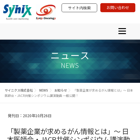
コ
お問い合わせ
サイト内検索
ン
テ
ン
ツ
メニュー
へ
ス
プロダクト＆サービス
学術研究活動
PRODUCTS & SERVICES
ACADEMIA & SCIENTIFIC INVOLVEMENT
キ
イベント・セミナー
ニュース
ニュース
ッ
EVENTS & SEMINARS
NEWS ＆ INFORMATION
プ
サイニクスについて
NEWS
ABOUT SYNIX
サイニクス株式会社
NEWS
お知らせ
「製薬企業が求めるがん情報とは」～ 日本
医師会・JACR共催シンポジウム講演動画 ⼀般公開！
発刊日：2020年10月26日
「製薬企業が求めるがん情報とは」～ 日
本医師会・JACR共催シンポジウム講演動