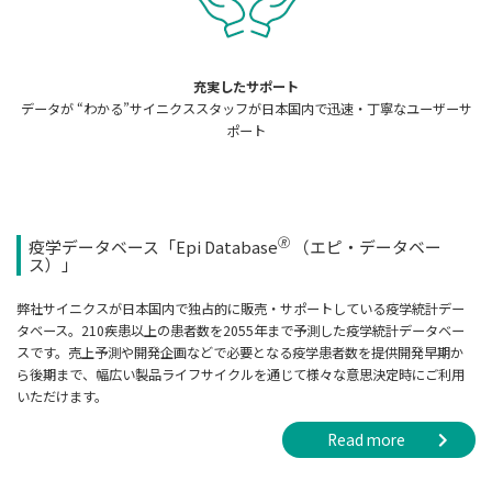
充実したサポート
データが “わかる”サイニクススタッフが日本国内で迅速・丁寧なユーザーサ
ポート
🄬
疫学データベース「Epi Database
（エピ・データベー
ス）」
弊社サイニクスが日本国内で独占的に販売・サポートしている疫学統計デー
タベース。210疾患以上の患者数を2055年まで予測した疫学統計データベー
スです。売上予測や開発企画などで必要となる疫学患者数を提供開発早期か
ら後期まで、幅広い製品ライフサイクルを通じて様々な意思決定時にご利用
いただけます。
Read more