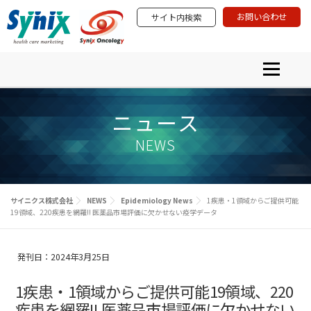
コ
お問い合わせ
サイト内検索
ン
テ
ン
ツ
メニュー
へ
ス
プロダクト＆サービス
学術研究活動
PRODUCTS & SERVICES
ACADEMIA & SCIENTIFIC INVOLVEMENT
キ
イベント・セミナー
ニュース
ニュース
ッ
EVENTS & SEMINARS
NEWS ＆ INFORMATION
プ
サイニクスについて
NEWS
ABOUT SYNIX
サイニクス株式会社
NEWS
Epidemiology News
1疾患・1領域からご提供可能
19領域、220疾患を網羅!! 医薬品市場評価に欠かせない疫学データ
発刊日：2024年3月25日
1疾患・1領域からご提供可能19領域、220
疾患を網羅!! 医薬品市場評価に欠かせない